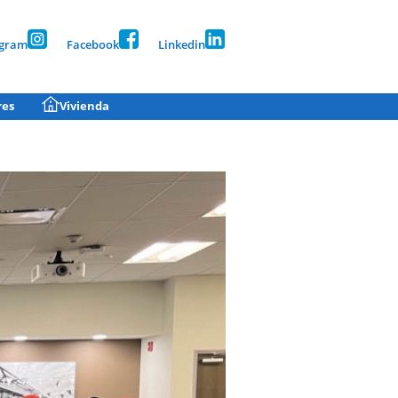
agram
Facebook
Linkedin
res
Vivienda