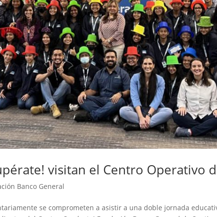
upérate! visitan el Centro Operativo
ación Banco General
ariamente se comprometen a asistir a una doble jornada educativa