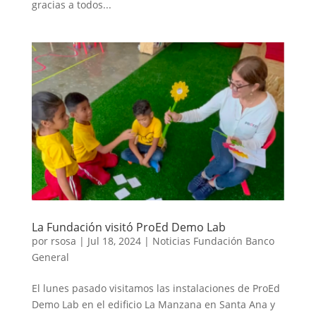
gracias a todos...
La Fundación visitó ProEd Demo Lab
por
rsosa
|
Jul 18, 2024
|
Noticias Fundación Banco
General
El lunes pasado visitamos las instalaciones de ProEd
Demo Lab en el edificio La Manzana en Santa Ana y